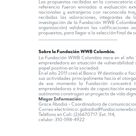
Las propuestas recibidas en la convocatoria 
referencia fueron enviadas a evaluación ext
nacionales y extranjeros con reconocida tra
recibidas las valoraciones, integrantes de 
investigación de la Fundación WWB Colombia y
organización) validaron las calificaciones 
propuestas, para llegar a la selección final de 
_____________________________________
Sobre la Fundación WWB Colombia.
La Fundación WWB Colombia nace en el año 19
emprendedora en situación de vulnerabilidad
papel positivo en la sociedad.
En el año 2011 creó el Banco W destinado a faci
sus actividades principalmente hacia el otorga
de ese momento la Fundación concentró t
emprendedoras a través de capacitación espec
autónoma construyan un proyecto de vida digno 
Mayor Información:
Grace Abadia – Coordinadora de comunicacion
Correo electrónico: gabadia@fundacionwwbco
Teléfono en Cali: (2)6670717. Ext. 114;
celular: 310-598-4922