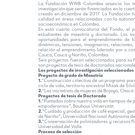
La Fundación WWB Colombia anuncia los tr
investigación que serán financiados en la cua
creado en diciembre de 2017. La Fundación ti
calidad en áreas relacionadas con la autonom
socioeconómica en Colombia.
En esta cuarta convocatoria del Fondo, el 
estudiantes de maestría y doctorado. Las ini
oportunidades para el emprendimiento de la
dinámicas, tensiones, imaginarios, relaciones,
relación al emprendimiento liderado por o co
Cauca, Cauca y Nariño, Colombia.
Seis proyectos fueron seleccionados para su f
son proyectos de tesis de doctorados nacionale
Los proyectos de investigación seleccionados
Proyecto de grado de Maestría
1.
“Construcción colectiva de un programa para
ciclo de vida, territorio ancestral Misak de Si
2.
“Las iniciativas de mujeres de Bojayá, Chocó
Proyectos de tesis de Doctorado
1.
“Puntadas sobre nuestra vida en tiempos de 
empoderarnos”, Bauhaus Universität.
2.
“Cuidado y producción de café especial, gest
de Nariño”, Universidad Nacional Autónoma 
3.
“Conservación de polinizadores y recursos fl
Universidad del Valle.
Proceso de selección