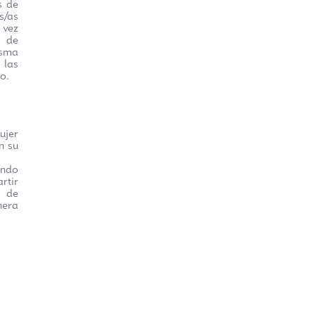
s de
s/as
 vez
a de
isma
 las
o.
ujer
n su
ando
rtir
o de
nera