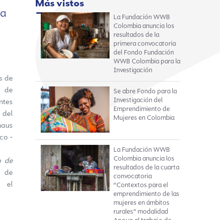
Más vistos
ia
La Fundación WWB
Colombia anuncia los
resultados de la
primera convocatoria
del Fondo Fundación
WWB Colombia para la
Investigación
s de
o de
Se abre Fondo para la
Investigación del
ntes
Emprendimiento de
 del
Mujeres en Colombia
haus
co -
La Fundación WWB
Colombia anuncia los
o de
resultados de la cuarta
 de
convocatoria
 el
“Contextos para el
emprendimiento de las
mujeres en ámbitos
rurales” modalidad