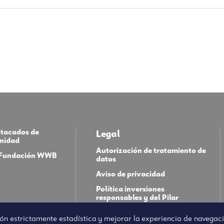
stacados de
Legal
nidad
Autorización de tratamiento de
a Fundación WWB
datos
Aviso de privacidad
Política inversiones
responsables y del Pilar
Inversiones
ón estrictamente estadística y mejorar la experiencia de navegació