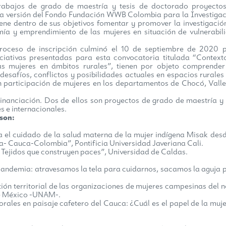
abajos de grado de maestría y tesis de doctorado proyecto
rta versión del Fondo Fundación WWB Colombia para la Investigac
ene dentro de sus objetivos fomentar y promover la investigació
ía y emprendimiento de las mujeres en situación de vulnerabil
proceso de inscripción culminó el 10 de septiembre de 2020 
ciativas presentadas para esta convocatoria titulada “Context
s mujeres en ámbitos rurales”, tienen por objeto comprender
 desafíos, conflictos y posibilidades actuales en espacios rurales
n participación de mujeres en los departamentos de Chocó, Valle
inanciación. Dos de ellos son proyectos de grado de maestría y 
s e internacionales.
 son:
 el cuidado de la salud materna de la mujer indígena Misak desd
lvia- Cauca-Colombia”, Pontificia Universidad Javeriana Cali.
: Tejidos que construyen paces”, Universidad de Caldas.
pandemia: atravesamos la tela para cuidarnos, sacamos la aguja 
ión territorial de las organizaciones de mujeres campesinas del n
de México -UNAM-.
orales en paisaje cafetero del Cauca: ¿Cuál es el papel de la muje