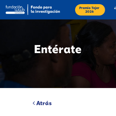
)">
Premio Tejer
¿
2026
Entérate
Atrás