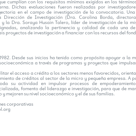
que cumplían con los requisitos mínimos exigidos en los término
erna. Dichas evaluaciones fueron realizadas por investigadore
yectoria en el campo de investigación de la convocatoria. Una
la Dirección de Investigación (Dra. Carolina Borda, director
 la Dra. Soraya Husain Talero, líder de investigación de la m
asignadas, analizando la pertinencia y calidad de cada una de
seis proyectos de investigación a financiar con los recursos del fond
82. Desde sus inicios ha tenido como propósito apoyar a la m
 socioeconómica a través de programas y proyectos que impulsa
litar el acceso a crédito a los sectores menos favorecidos, orient
miento de créditos al sector de la micro y pequeña empresa. A pa
oda su actividad en impulsar procesos de empoderamient
ializada, fomento del liderazgo e investigación, para que de ma
y mejoren su nivel socioeconómico y el de sus familias.
es corporativas
l.org