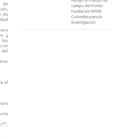
Apoyo al trabajo de
s de
campo del Fondo
ión,
Fundación WWB
n de
Colombia para la
idad
Investigación
para
os y
 las
 con
 del
tres
e el
para
orte
r?”,